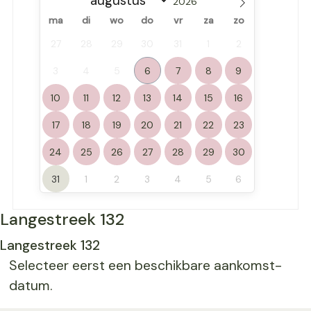
ma
di
wo
do
vr
za
zo
27
28
29
30
31
1
2
3
4
5
6
7
8
9
10
11
12
13
14
15
16
17
18
19
20
21
22
23
24
25
26
27
28
29
30
31
1
2
3
4
5
6
Langestreek 132
Langestreek 132
Selecteer eerst een beschikbare aankomst-
datum.