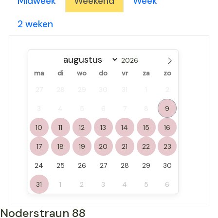
Midweek
Weekend
Week
2 weken
ma
di
wo
do
vr
za
zo
27
28
29
30
31
1
2
3
4
5
6
7
8
9
10
11
12
13
14
15
16
17
18
19
20
21
22
23
24
25
26
27
28
29
30
31
1
2
3
4
5
6
Noderstraun 88